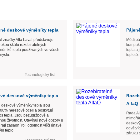
lné deskové výměníky tepla
Pájen
al značky Alfa Laval představuje
Mědí pá
okou škálu rozebíratelných
kompaktn
měníků tepla používaných ve všech
tepla a
myslu.
teplotě.
Technologický list
vé deskové výměníky tepla
Rozebí
AlfaQ
 deskové výměníky tepla jsou
00% nerezové oceli a poskytují
Řada Al
nos tepla. Jsou bezúdržbové a
mimořád
hou životnost. Otevírají nové obzory u
deskový
hrají zásadní roli odolnost vůči únavě
odvětvíc
ým teplo
záruku o