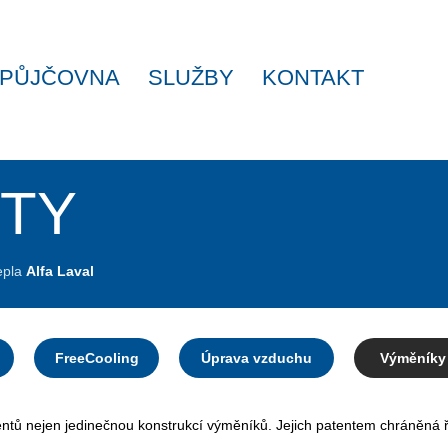
PŮJČOVNA
SLUŽBY
KONTAKT
TY
epla
Alfa Laval
FreeCooling
Úprava vzduchu
Výměníky 
entů nejen jedinečnou konstrukcí výměníků. Jejich patentem chráněná