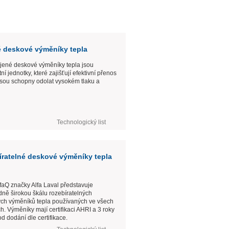
é deskové výměníky tepla
jené deskové výměníky tepla jsou
í jednotky, které zajišťují efektivní přenos
 jsou schopny odolat vysokém tlaku a
Technologický list
ratelné deskové výměníky tepla
faQ značky Alfa Laval představuje
ně širokou škálu rozebíratelných
ch výměníků tepla používaných ve všech
h. Výměníky mají certifikaci AHRI a 3 roky
d dodání dle certifikace.