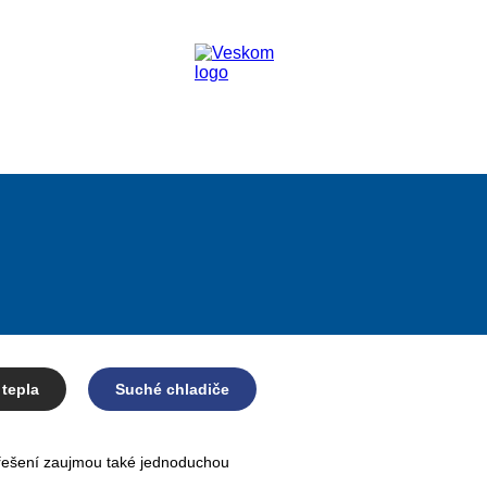
tepla
Suché chladiče
 řešení zaujmou také jednoduchou