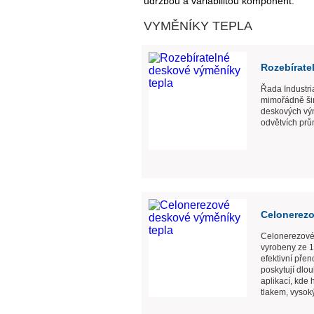
údržbou a variabilitou komponent.
VYMĚNÍKY TEPLA
Rozebírate
Řada Industri
mimořádně šir
deskových vý
odvětvích prů
Celonerezo
Celonerezové
vyrobeny ze 1
efektivní pře
poskytují dlou
aplikací, kde 
tlakem, vysok